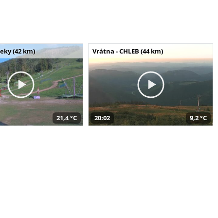
seky (42 km)
Vrátna - CHLEB (44 km)
21,4 °C
20:02
9,2 °C