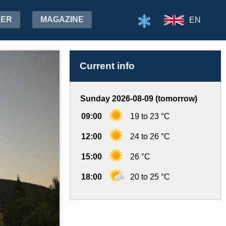
HER
MAGAZINE
EN
Current info
Sunday 2026-08-09 (tomorrow)
09:00
19 to 23 °C
12:00
24 to 26 °C
15:00
26 °C
18:00
20 to 25 °C