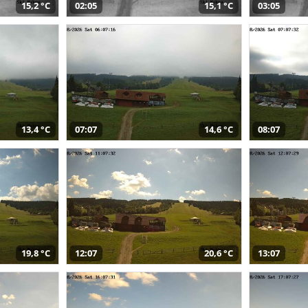
15,2 °C
02:05
15,1 °C
03:05
13,4 °C
07:07
14,6 °C
08:07
19,8 °C
12:07
20,6 °C
13:07