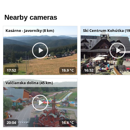
Nearby cameras
Kasárne - Javorníky (8 km)
Ski Centrum Kohútka (19
17:52
19,9 °C
16:52
Valčianska dolina (45 km)
20:04
16,6 °C