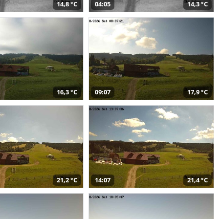
14,8 °C
04:05
14,3 °C
16,3 °C
09:07
17,9 °C
21,2 °C
14:07
21,4 °C