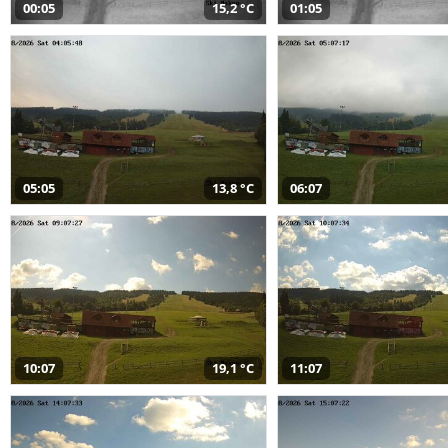
00:05
15,2 °C
01:05
05:05
13,8 °C
06:07
10:07
19,1 °C
11:07