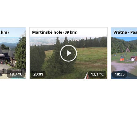
 km)
Martinské hole (39 km)
Vrátna - Pa
18,7 °C
20:01
13,1 °C
18:35