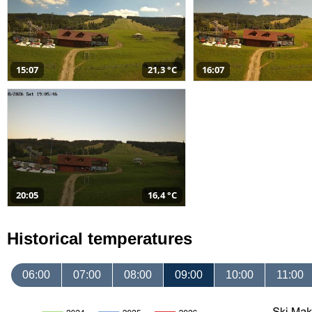
15:07
21,3 °C
16:07
20:05
16,4 °C
Historical temperatures
06:00
07:00
08:00
09:00
10:00
11:00