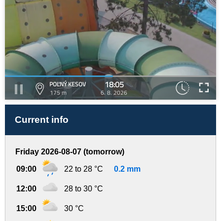
18:05
POĽNÝ KESOV
175 m
6. 8. 2026
Current info
Friday 2026-08-07 (tomorrow)
09:00
22 to 28 °C
0.2 mm
12:00
28 to 30 °C
15:00
30 °C