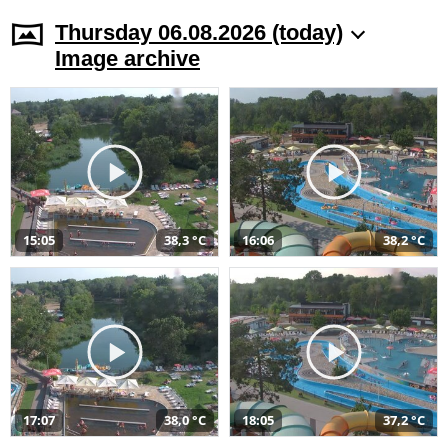
Thursday 06.08.2026 (today)
Image archive
15:05
38,3 °C
16:06
38,2 °C
17:07
38,0 °C
18:05
37,2 °C