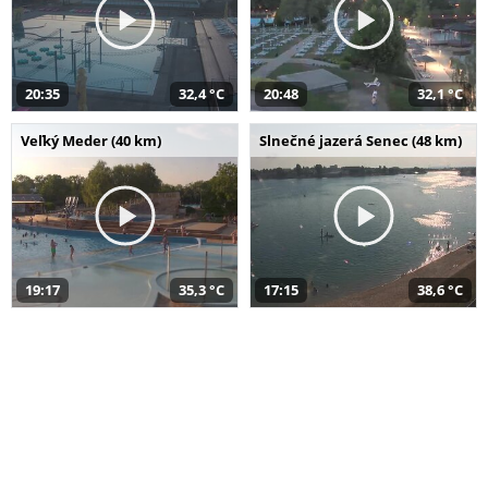
20:35
32,4 °C
20:48
32,1 °C
Veľký Meder (40 km)
Slnečné jazerá Senec (48 km)
19:17
35,3 °C
17:15
38,6 °C