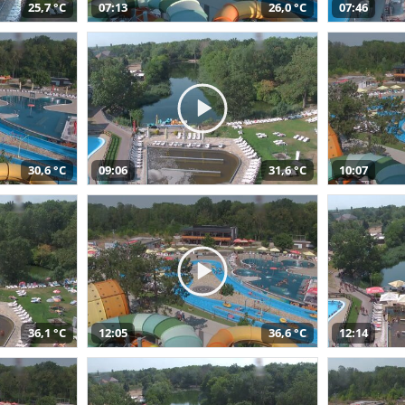
25,7 °C
07:13
26,0 °C
07:46
30,6 °C
09:06
31,6 °C
10:07
36,1 °C
12:05
36,6 °C
12:14