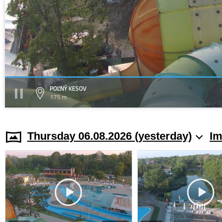
POĽNÝ KESOV
175 m
Thursday 06.08.2026 (yesterday)
Im