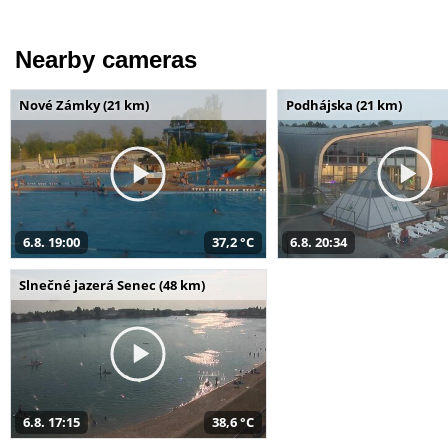
Nearby cameras
Nové Zámky (21 km)
Podhájska (21 km)
6.8. 19:00
37,2 °C
6.8. 20:34
Slnečné jazerá Senec (48 km)
6.8. 17:15
38,6 °C