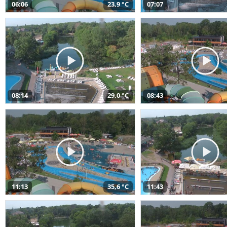
06:06
23,9 °C
07:07
08:14
29,0 °C
08:43
11:13
35,6 °C
11:43