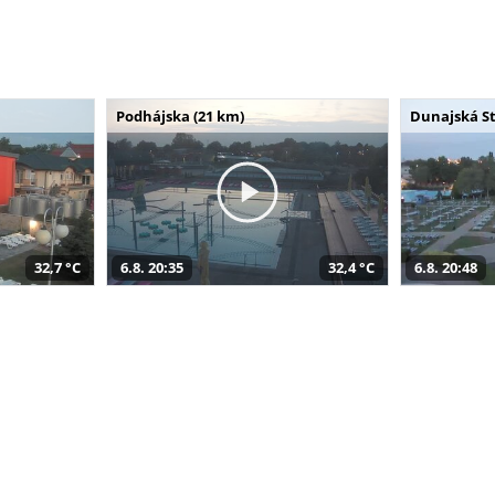
Podhájska (21 km)
Dunajská St
32,7 °C
6.8. 20:35
32,4 °C
6.8. 20:48