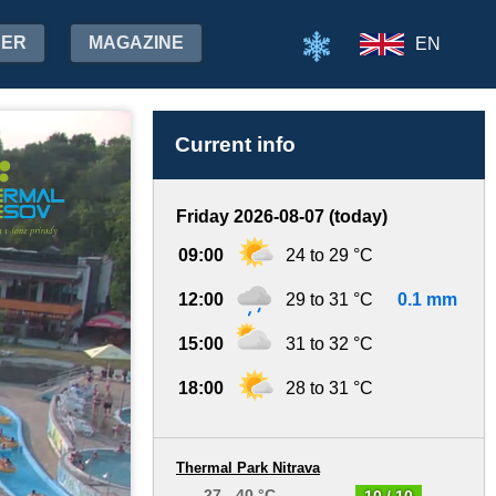
HER
MAGAZINE
EN
Current info
Friday 2026-08-07 (today)
09:00
24 to 29 °C
12:00
29 to 31 °C
0.1 mm
15:00
31 to 32 °C
18:00
28 to 31 °C
Thermal Park Nitrava
27 - 40 °C
10 / 10