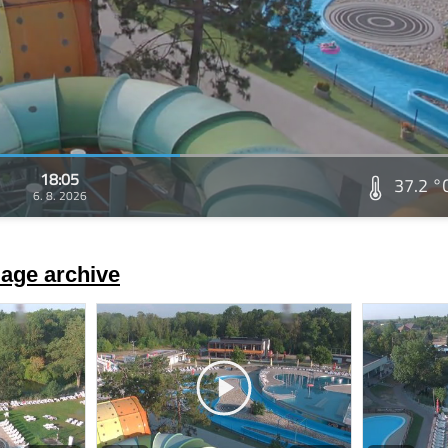
18:05
37.2 °
6. 8. 2026
age archive