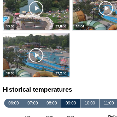
13:06
37,8 °C
14:04
18:05
37,2 °C
Historical temperatures
06:00
07:00
08:00
09:00
10:00
11:00