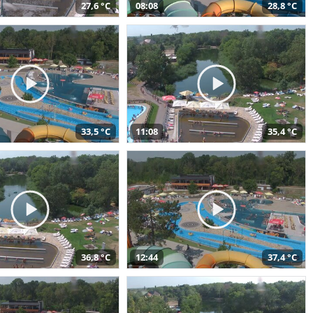
27,6 °C
08:08
28,8 °C
33,5 °C
11:08
35,4 °C
36,8 °C
12:44
37,4 °C