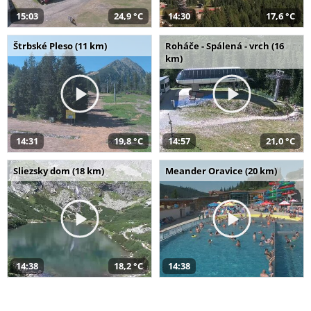
15:03
24,9 °C
14:30
17,6 °C
Štrbské Pleso (11 km)
Roháče - Spálená - vrch (16
km)
14:31
19,8 °C
14:57
21,0 °C
Sliezsky dom (18 km)
Meander Oravice (20 km)
14:38
18,2 °C
14:38