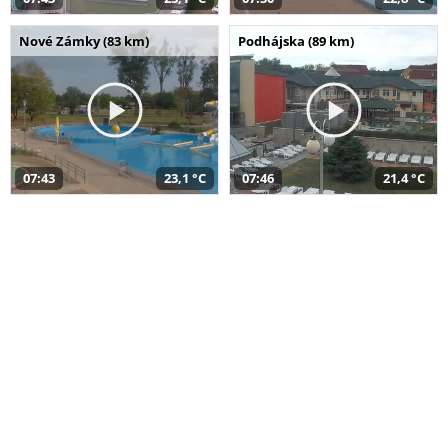
Nové Zámky (83 km)
Podhájska (89 km)
07:43
23,1 °C
07:46
21,4 °C