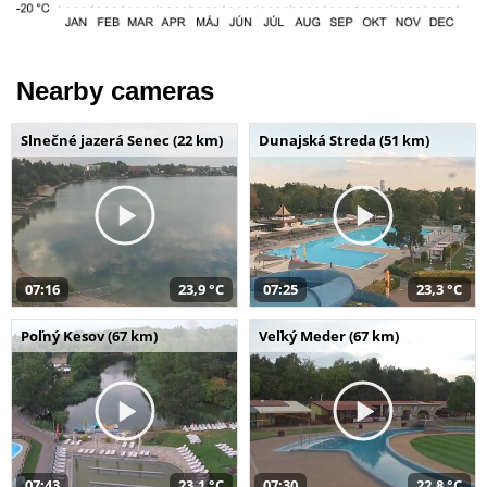
Nearby cameras
Slnečné jazerá Senec (22 km)
Dunajská Streda (51 km)
07:16
23,9 °C
07:25
23,3 °C
Poľný Kesov (67 km)
Veľký Meder (67 km)
07:43
23,1 °C
07:30
22,8 °C