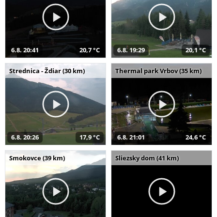
6.8. 20:41
20,7 °C
6.8. 19:29
20,1 °C
Strednica - Ždiar (30 km)
Thermal park Vrbov (35 km)
6.8. 20:26
17,9 °C
6.8. 21:01
24,6 °C
Smokovce (39 km)
Sliezsky dom (41 km)