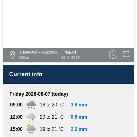
18:31
LITMANOVÁ - FAKĽOVKA
900 m
16. 1. 2025
Current info
Friday 2026-08-07 (today)
09:00
18 to 20 °C
3.8 mm
12:00
20 to 21 °C
0.6 mm
15:00
19 to 21 °C
2.2 mm