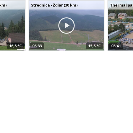
 km)
Strednica - Ždiar (30 km)
Thermal par
16,5 °C
06:33
15,5 °C
06:41