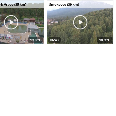
k Vrbov (35 km)
Smokovce (39 km)
19,8 °C
06:43
18,9 °C