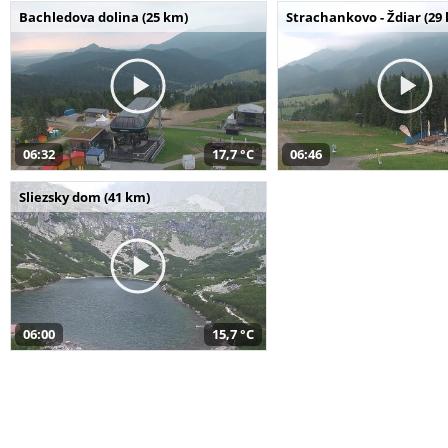
Bachledova dolina (25 km)
Strachankovo - Ždiar (29
06:32
17,7 °C
06:46
Sliezsky dom (41 km)
06:00
15,7 °C