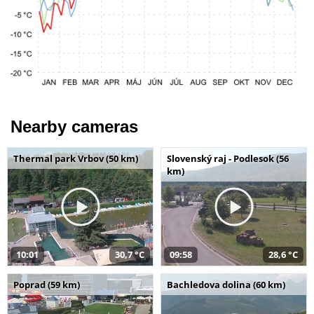
Nearby cameras
Thermal park Vrbov (50 km)
Slovenský raj - Podlesok (56
km)
10:01
30,7 °C
09:58
28,6 °C
Poprad (59 km)
Bachledova dolina (60 km)