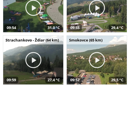
09:54
31,0 °C
09:55
29,4 °C
Strachankovo - Ždiar (64 km)
Smokovce (65 km)
09:59
27,4 °C
09:57
29,5 °C