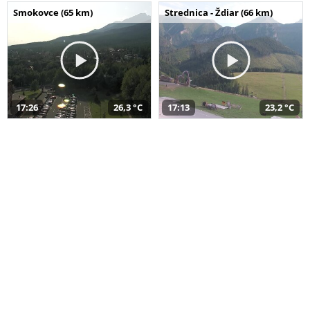
Smokovce (65 km)
Strednica - Ždiar (66 km)
17:26
26,3 °C
17:13
23,2 °C