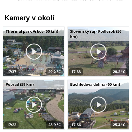
Kamery v okolí
Thermal park Vrbov (50 km)
Slovenský raj - Podlesok (56
km)
17:37
29,2 °C
17:33
28,2 °C
Poprad (59 km)
Bachledova dolina (60 km)
17:22
28,9 °C
17:36
25,4 °C