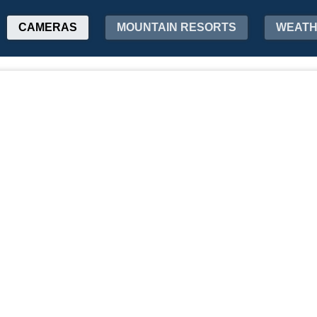
CAMERAS
MOUNTAIN RESORTS
WEAT