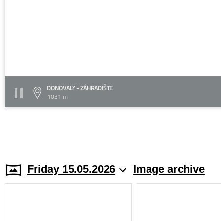
DONOVALY - ZÁHRADIŠTE
1031 m
Friday 15.05.2026
Image archive