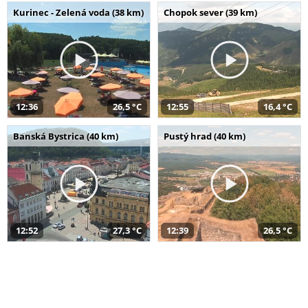
Kurinec - Zelená voda (38 km)
Chopok sever (39 km)
12:36
26,5 °C
12:55
16,4 °C
Banská Bystrica (40 km)
Pustý hrad (40 km)
12:52
27,3 °C
12:39
26,5 °C