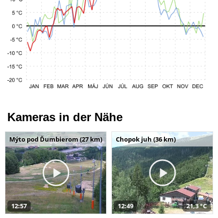
Kameras in der Nähe
Mýto pod Ďumbierom (27 km)
Chopok juh (36 km)
12:57
12:49
21,3 °C