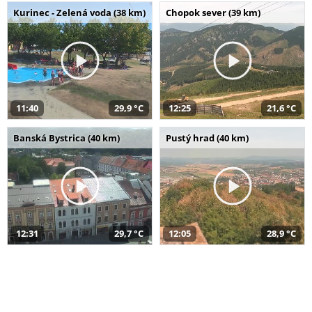
Kurinec - Zelená voda (38 km)
Chopok sever (39 km)
11:40
29,9 °C
12:25
21,6 °C
Banská Bystrica (40 km)
Pustý hrad (40 km)
12:31
29,7 °C
12:05
28,9 °C