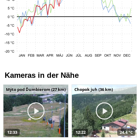
Kameras in der Nähe
Mýto pod Ďumbierom (27 km)
Chopok juh (36 km)
12:33
12:22
24,4 °C