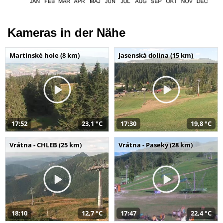
Kameras in der Nähe
Martinské hole (8 km)
Jasenská dolina (15 km)
17:52
23,1 °C
17:30
19,8 °C
Vrátna - CHLEB (25 km)
Vrátna - Paseky (28 km)
18:10
12,7 °C
17:47
22,4 °C