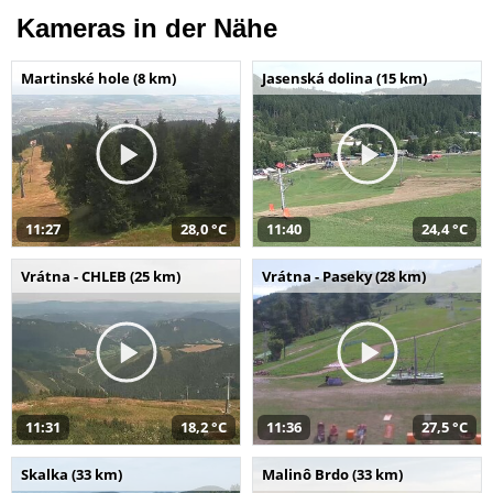
Kameras in der Nähe
Martinské hole (8 km)
Jasenská dolina (15 km)
11:27
28,0 °C
11:40
24,4 °C
Vrátna - CHLEB (25 km)
Vrátna - Paseky (28 km)
11:31
18,2 °C
11:36
27,5 °C
Skalka (33 km)
Malinô Brdo (33 km)