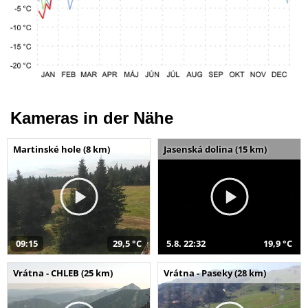
Kameras in der Nähe
Martinské hole (8 km)
Jasenská dolina (15 km)
09:15
29,5 °C
5.8. 22:32
19,9 °C
Vrátna - CHLEB (25 km)
Vrátna - Paseky (28 km)