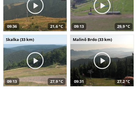
09:36
21,6 °C
09:13
29,9 °C
Skalka (33 km)
Malinô Brdo (33 km)
09:13
27,9 °C
09:31
27,2 °C