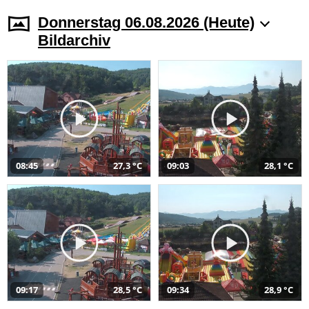
Donnerstag 06.08.2026 (Heute)
Bildarchiv
08:45
27,3 °C
09:03
28,1 °C
09:17
28,5 °C
09:34
28,9 °C