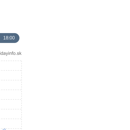
18:00