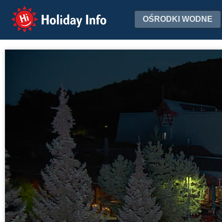
Holiday Info
OŚRODKI WODNE