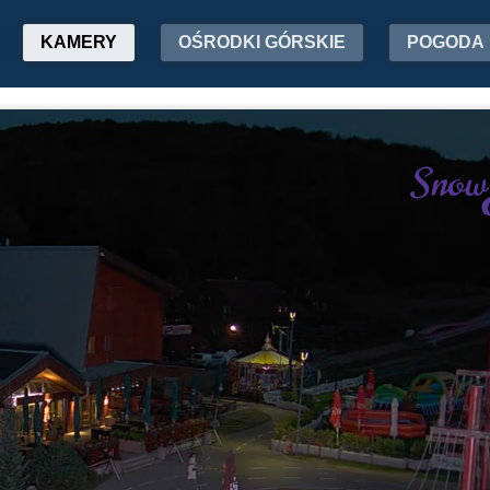
KAMERY
OŚRODKI GÓRSKIE
POGODA