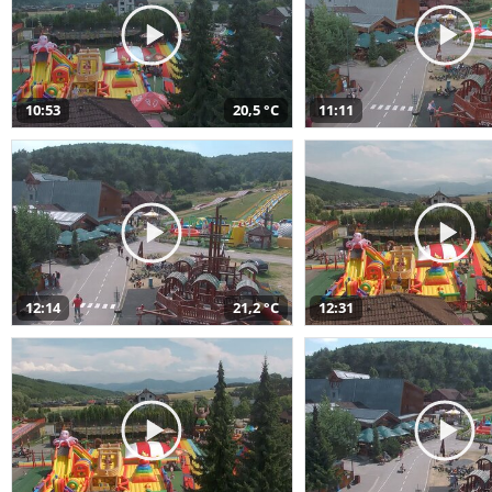
10:53
20,5 °C
11:11
12:14
21,2 °C
12:31