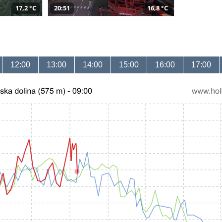
17,2 °C
20:51
16,8 °C
12:00
13:00
14:00
15:00
16:00
17:00