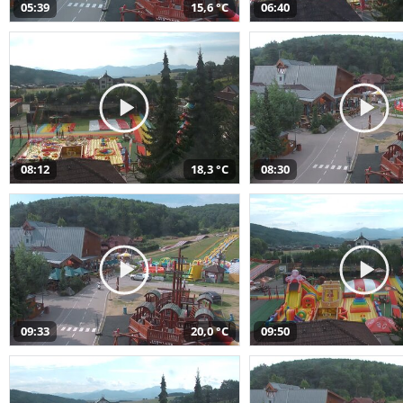
05:39
15,6 °C
06:40
08:12
18,3 °C
08:30
09:33
20,0 °C
09:50