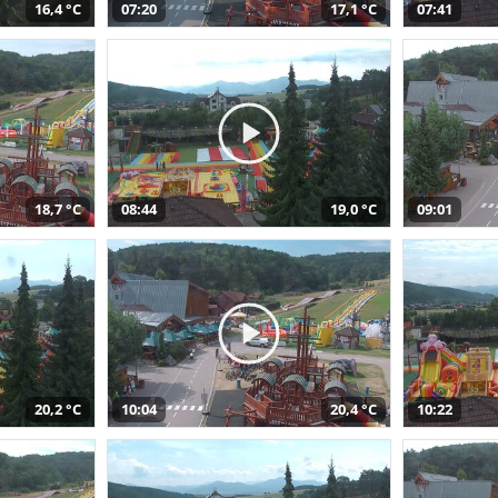
16,4 °C
07:20
17,1 °C
07:41
18,7 °C
08:44
19,0 °C
09:01
20,2 °C
10:04
20,4 °C
10:22