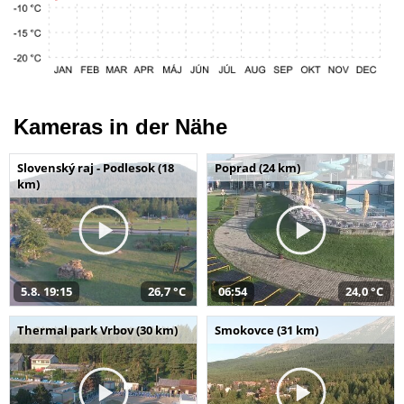
Kameras in der Nähe
Slovenský raj - Podlesok (18
Poprad (24 km)
km)
5.8. 19:15
26,7 °C
06:54
24,0 °C
Thermal park Vrbov (30 km)
Smokovce (31 km)