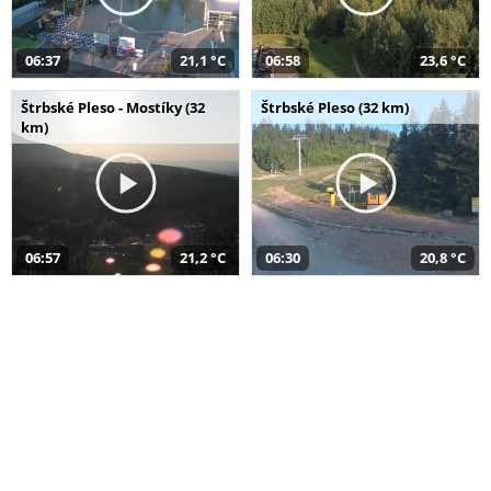
06:37
21,1 °C
06:58
23,6 °C
Štrbské Pleso - Mostíky (32
Štrbské Pleso (32 km)
km)
06:57
21,2 °C
06:30
20,8 °C