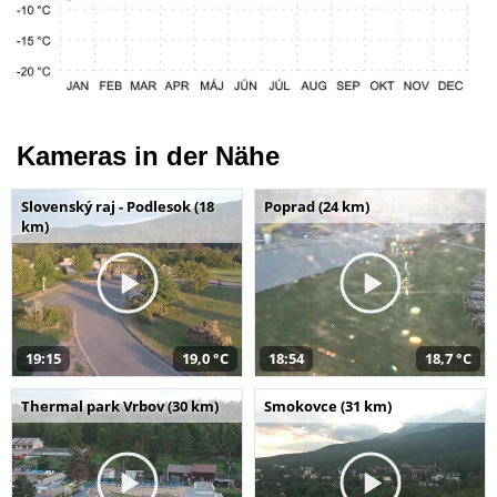
Kameras in der Nähe
Slovenský raj - Podlesok (18
Poprad (24 km)
km)
19:15
19,0 °C
18:54
18,7 °C
Thermal park Vrbov (30 km)
Smokovce (31 km)