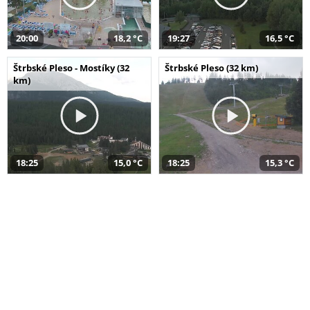
20:00
18,2 °C
19:27
16,5 °C
Štrbské Pleso - Mostíky (32
Štrbské Pleso (32 km)
km)
18:25
15,0 °C
18:25
15,3 °C