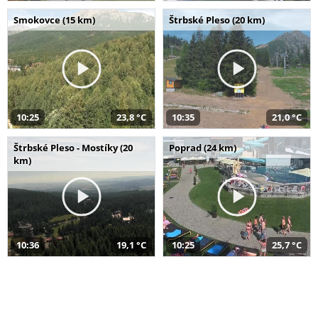
Smokovce (15 km)
Štrbské Pleso (20 km)
10:25
23,8 °C
10:35
21,0 °C
Štrbské Pleso - Mostíky (20
Poprad (24 km)
km)
10:36
19,1 °C
10:25
25,7 °C