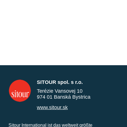
SITOUR spol. s r.o.
Terézie Vansovej 10
974 01 Banská Bystrica
www.sitour.sk
Sitour International ist das weltweit größte