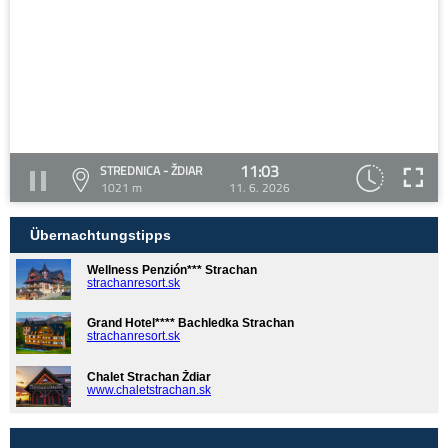
11:03
STREDNICA - ŽDIAR
1021 m
11. 6. 2026
Übernachtungstipps
Wellness Penzión*** Strachan
strachanresort.sk
Grand Hotel**** Bachledka Strachan
strachanresort.sk
Chalet Strachan Ždiar
www.chaletstrachan.sk