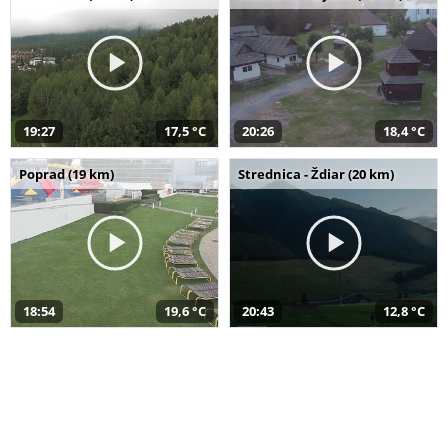
19:27
17,5 °C
20:26
18,4 °C
Poprad (19 km)
Strednica - Ždiar (20 km)
18:54
19,6 °C
20:43
12,8 °C