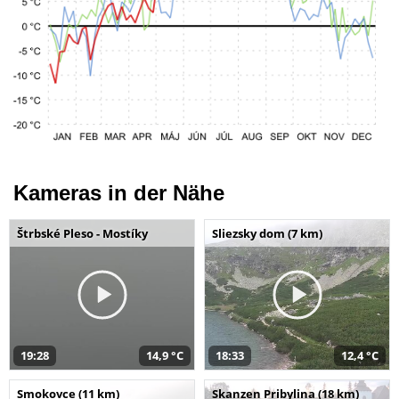
Kameras in der Nähe
Štrbské Pleso - Mostíky
Sliezsky dom (7 km)
19:28
14,9 °C
18:33
12,4 °C
Smokovce (11 km)
Skanzen Pribylina (18 km)