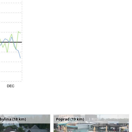
bylina (18 km)
Poprad (19 km)