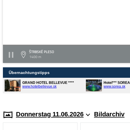
ŠTRBSKÉ PLESO
1400 m
Übernachtungstipps
GRAND HOTEL BELLEVUE ****
Hotel*** SORE
www.hotelbellevue.sk
www.sorea.sk
Donnerstag 11.06.2026
Bildarchiv