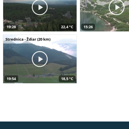
19:28
22,4 °C
15:26
Strednica - Ždiar (20 km)
19:54
18,5 °C