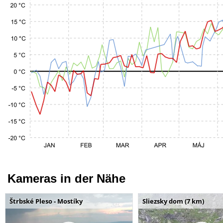
Kameras in der Nähe
Štrbské Pleso - Mostíky
Sliezsky dom (7 km)