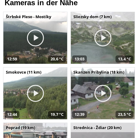
Kameras in der Nähe
Štrbské Pleso - Mostíky
Sliezsky dom (7 km)
12:59
20,6 °C
13:03
13,4 °C
Smokovce (11 km)
Skanzen Pribylina (18 km)
12:44
19,7 °C
12:39
23,5 °C
Poprad (19 km)
Strednica - Ždiar (20 km)