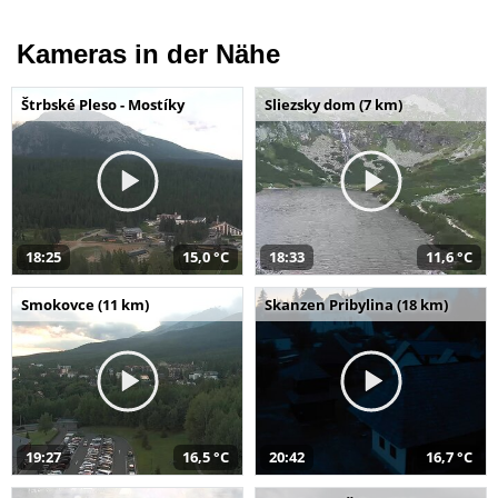
Kameras in der Nähe
Štrbské Pleso - Mostíky
Sliezsky dom (7 km)
18:25
15,0 °C
18:33
11,6 °C
Smokovce (11 km)
Skanzen Pribylina (18 km)
19:27
16,5 °C
20:42
16,7 °C