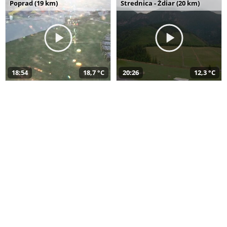
Poprad (19 km)
Strednica - Ždiar (20 km)
18:54
18,7 °C
20:26
12,3 °C