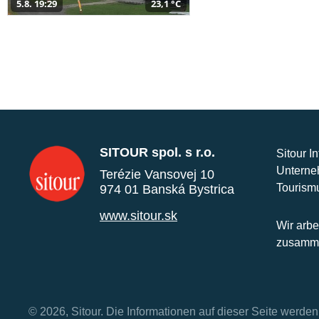
5.8. 19:29
23,1 °C
SITOUR spol. s r.o.
Sitour I
Unterne
Terézie Vansovej 10
Tourism
974 01 Banská Bystrica
www.sitour.sk
Wir arbe
zusamme
© 2026, Sitour. Die Informationen auf dieser Seite werd