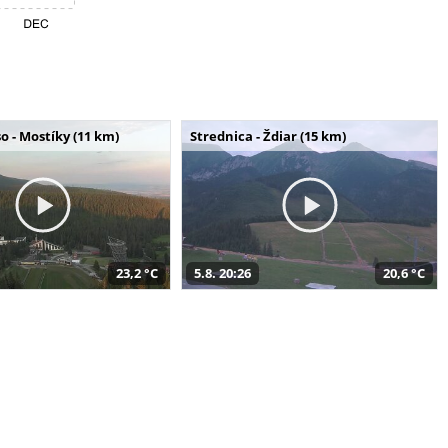
o - Mostíky (11 km)
Strednica - Ždiar (15 km)
23,2 °C
5.8. 20:26
20,6 °C