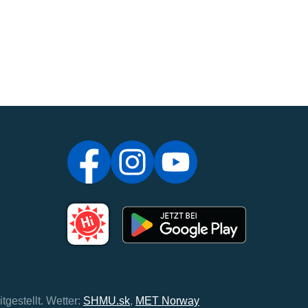
tgestellt.
Wetter:
SHMU.sk
,
MET Norway