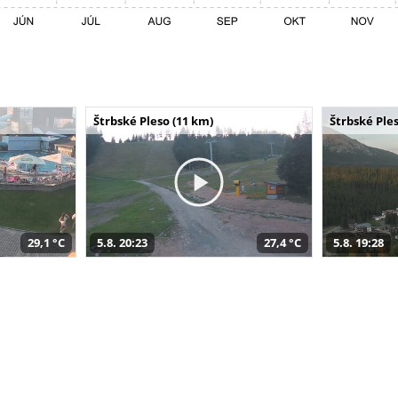
Štrbské Pleso (11 km)
Štrbské Ples
29,1 °C
5.8. 20:23
27,4 °C
5.8. 19:28