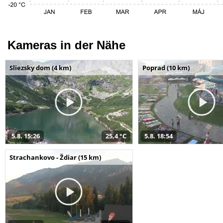
Kameras in der Nähe
Sliezsky dom (4 km)
Poprad (10 km)
5.8. 15:26
25,4 °C
5.8. 18:54
Strachankovo - Ždiar (15 km)