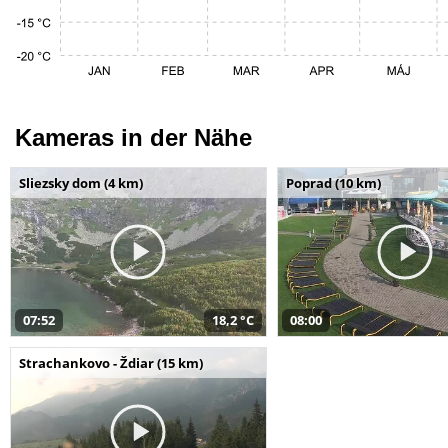
Kameras in der Nähe
Sliezsky dom (4 km)
Poprad (10 km)
07:52
18,2 °C
08:00
Strachankovo - Ždiar (15 km)