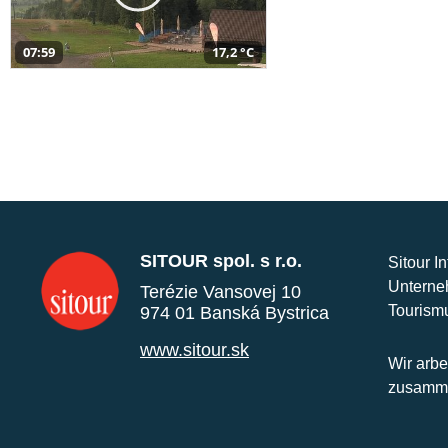
07:59
17,2 °C
SITOUR spol. s r.o.
Sitour I
Unterne
Terézie Vansovej 10
Tourism
974 01 Banská Bystrica
www.sitour.sk
Wir arbe
zusamme