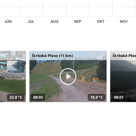
Štrbské Pleso (11 km)
Štrbské Ples
22,8 °C
08:03
18,9 °C
08:01