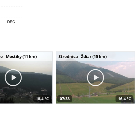
o - Mostíky (11 km)
Strednica - Ždiar (15 km)
18,4 °C
07:33
16,4 °C