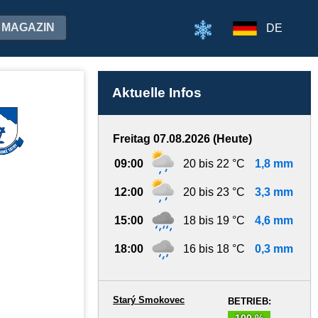
MAGAZIN
DE
Aktuelle Infos
Freitag 07.08.2026 (Heute)
09:00
20 bis 22 °C
1,8 mm
12:00
20 bis 23 °C
3,3 mm
15:00
18 bis 19 °C
4,6 mm
18:00
16 bis 18 °C
0,3 mm
Starý Smokovec
BETRIEB:
100 %