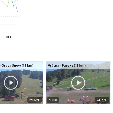
- Orava Snow (11 km)
Vrátna - Paseky (18 km)
21,6 °C
13:08
24,7 °C