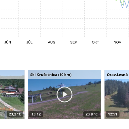
Ski Krušetnica (10 km)
Orav.Lesná 
23,2 °C
13:12
23,8 °C
12:51