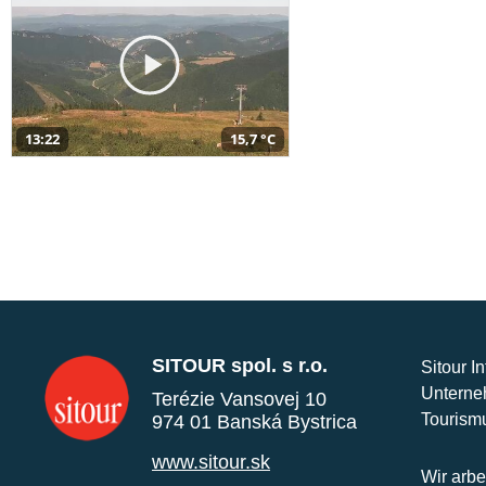
13:22
15,7 °C
SITOUR spol. s r.o.
Sitour I
Unterne
Terézie Vansovej 10
Tourism
974 01 Banská Bystrica
www.sitour.sk
Wir arbe