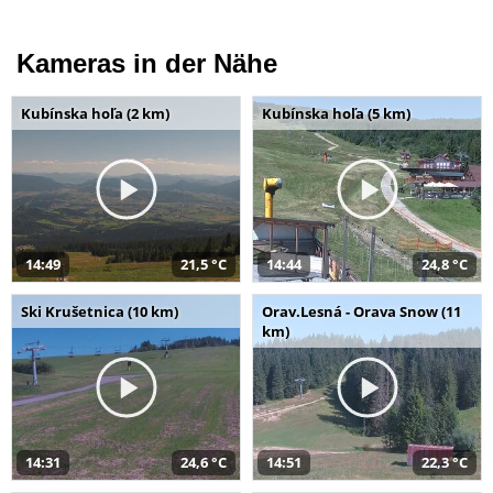
Kameras in der Nähe
Kubínska hoľa (2 km)
Kubínska hoľa (5 km)
14:49
21,5 °C
14:44
24,8 °C
Ski Krušetnica (10 km)
Orav.Lesná - Orava Snow (11
km)
14:31
24,6 °C
14:51
22,3 °C