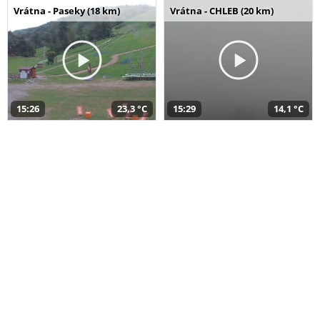
Vrátna - Paseky (18 km)
Vrátna - CHLEB (20 km)
15:26
23,3 °C
15:29
14,1 °C