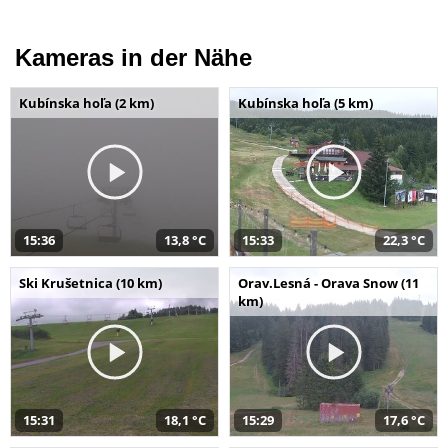
Kameras in der Nähe
Kubínska hoľa (2 km)
Kubínska hoľa (5 km)
15:36
13,8 °C
15:33
22,3 °C
Ski Krušetnica (10 km)
Orav.Lesná - Orava Snow (11
km)
15:31
18,1 °C
15:29
17,6 °C