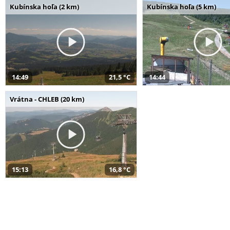
Kubínska hoľa (2 km)
Kubínska hoľa (5 km)
14:49
21,5 °C
14:44
Vrátna - CHLEB (20 km)
15:13
16,8 °C