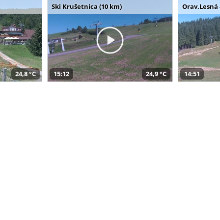
Ski Krušetnica (10 km)
Orav.Lesná 
24,8 °C
15:12
24,9 °C
14:51