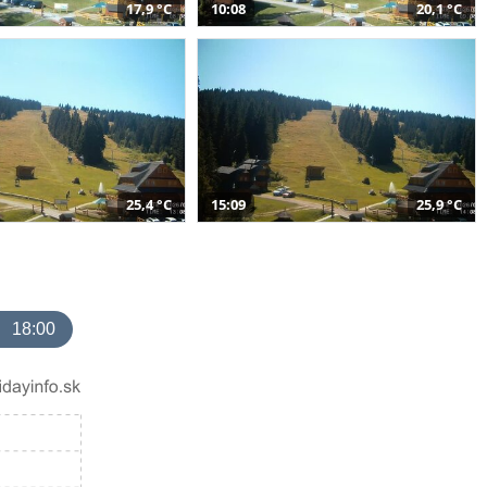
17,9 °C
10:08
20,1 °C
25,4 °C
15:09
25,9 °C
18:00