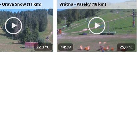
- Orava Snow (11 km)
Vrátna - Paseky (18 km)
22,3 °C
14:39
25,8 °C