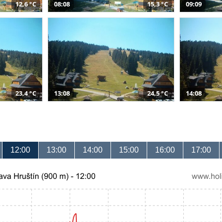
12,6 °C
08:08
15,3 °C
09:09
23,4 °C
13:08
24,5 °C
14:08
12:00
13:00
14:00
15:00
16:00
17:00