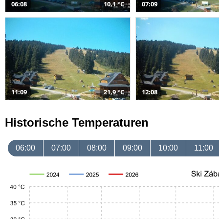
06:08
10,1 °C
07:09
11:09
21,9 °C
12:08
Historische Temperaturen
06:00
07:00
08:00
09:00
10:00
11:00