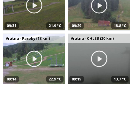
09:31
21,9 °C
09:29
18,8 °C
Vrátna - Paseky (18 km)
Vrátna - CHLEB (20 km)
09:14
22,9 °C
09:19
13,7 °C