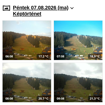
Péntek 07.08.2026 (ma)
Képtörténet
06:08
17,2 °C
07:08
18,9 °C
08:08
20,7 °C
09:08
21,3 °C