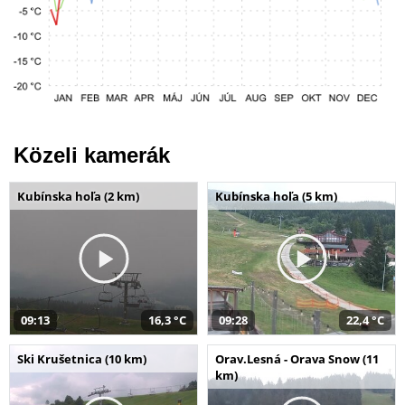
Közeli kamerák
Kubínska hoľa (2 km)
Kubínska hoľa (5 km)
09:13
16,3 °C
09:28
22,4 °C
Ski Krušetnica (10 km)
Orav.Lesná - Orava Snow (11
km)