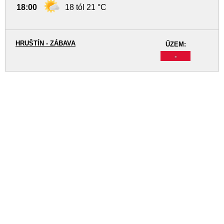
18:00
18 tól 21 °C
HRUŠTÍN - ZÁBAVA
ŰZEM:
-