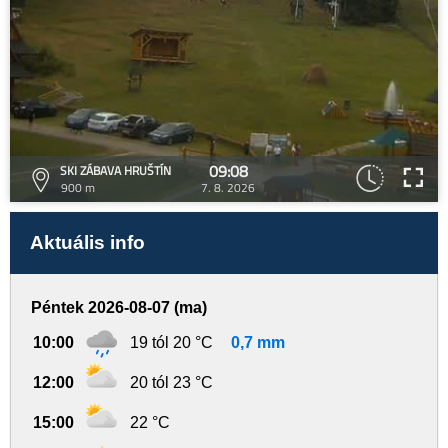
09:08
SKI ZÁBAVA HRUŠTÍN
900 m
7. 8. 2026
Aktuális info
Péntek 2026-08-07 (ma)
10:00
19 tól 20 °C
0,7 mm
12:00
20 tól 23 °C
15:00
22 °C