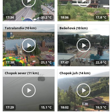
17:34
20,2 °C
18:06
17,8 °C
Tatralandia (10 km)
Bešeňová (10 km)
17:38
21,1 °C
17:47
22,0 °C
Chopok sever (11 km)
Chopok juh (14 km)
17:29
15,1 °C
18:02
19,5 °C