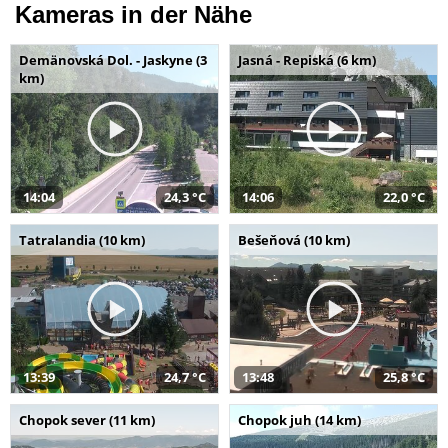
Kameras in der Nähe
Demänovská Dol. - Jaskyne (3
Jasná - Repiská (6 km)
km)
14:04
24,3 °C
14:06
22,0 °C
Tatralandia (10 km)
Bešeňová (10 km)
13:39
24,7 °C
13:48
25,8 °C
Chopok sever (11 km)
Chopok juh (14 km)