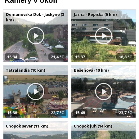
Kamery v okolí
Demänovská Dol. - Jaskyne (3
Jasná - Repiská (6 km)
km)
15:34
21,4 °C
15:37
18,8 °C
Tatralandia (10 km)
Bešeňová (10 km)
15:38
22,7 °C
15:48
23,7 °C
Chopok sever (11 km)
Chopok juh (14 km)