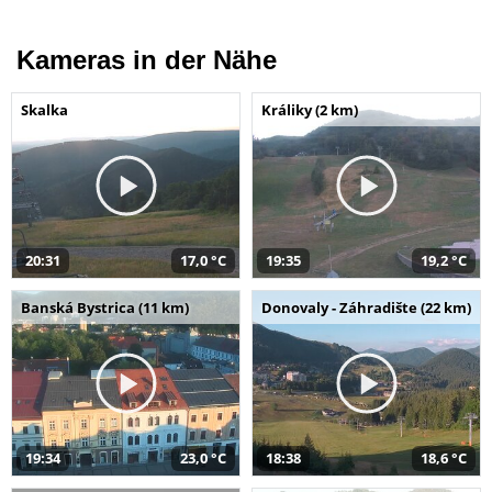
Kameras in der Nähe
Skalka
Králiky (2 km)
20:31
17,0 °C
19:35
19,2 °C
Banská Bystrica (11 km)
Donovaly - Záhradište (22 km)
19:34
23,0 °C
18:38
18,6 °C