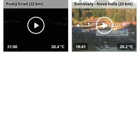
Pustý hrad (22 km)
Donovaly - Nová hoľa (23 km)
21:00
20,4 °C
18:41
20,2 °C