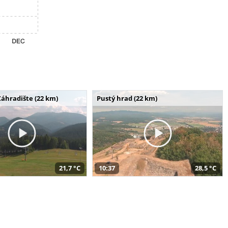
Záhradište (22 km)
Pustý hrad (22 km)
21,7 °C
10:37
28,5 °C