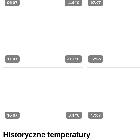
06:07
-4,4 °C
07:07
11:07
-0,1 °C
12:08
16:07
3,4 °C
17:07
Historyczne temperatury