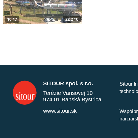
10:17
22,2 °C
SITOUR spol. s r.o.
Sitour I
technolo
Terézie Vansovej 10
974 01 Banská Bystrica
www.sitour.sk
Współpr
narciars