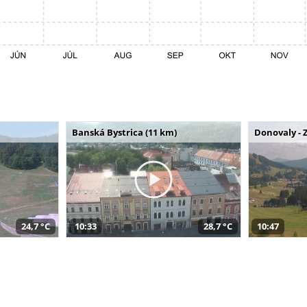
Banská Bystrica (11 km)
Donovaly - 
24,7 °C
10:33
28,7 °C
10:47