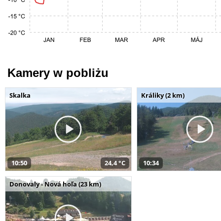
Kamery w pobliżu
Skalka
Králiky (2 km)
10:50
24,4 °C
10:34
Donovaly - Nová hoľa (23 km)