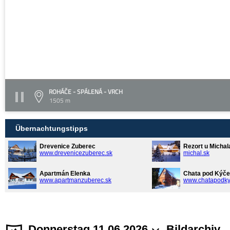
ROHÁČE - SPÁLENÁ - VRCH
1505 m
Übernachtungstipps
Drevenice Zuberec
Rezort u Michal
www.drevenicezuberec.sk
michal.sk
Apartmán Elenka
Chata pod Kýče
www.apartmanzuberec.sk
www.chatapodky
Donnerstag 11.06.2026
Bildarchiv