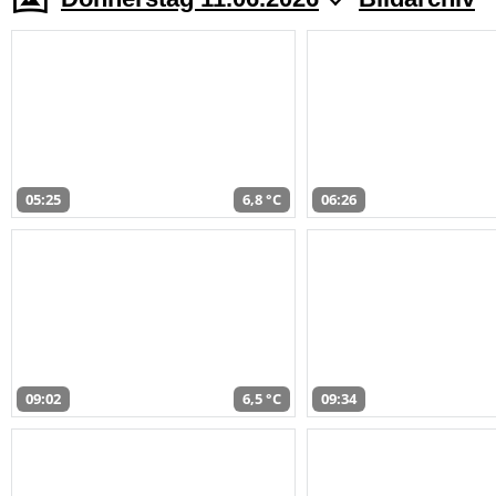
05:25
6,8 °C
06:26
09:02
6,5 °C
09:34