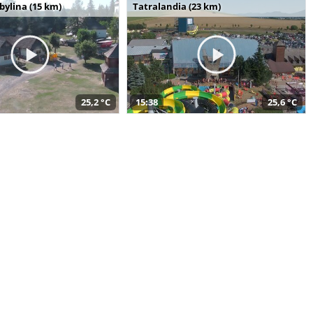
bylina (15 km)
Tatralandia (23 km)
25,2 °C
15:38
25,6 °C