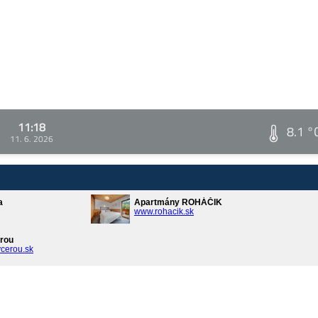
11:18
8.1 °
11. 6. 2026
a
Apartmány ROHÁČIK
www.rohacik.sk
rou
cerou.sk