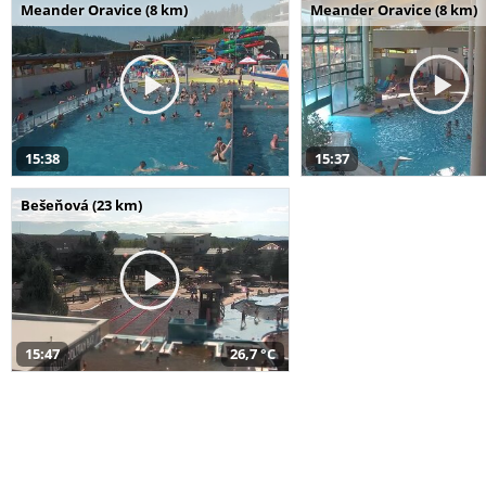
Meander Oravice (8 km)
Meander Oravice (8 km)
15:38
15:37
Bešeňová (23 km)
15:47
26,7 °C