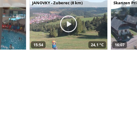
JANOVKY - Zuberec (8 km)
Skanzen Pri
15:54
24,1 °C
16:07