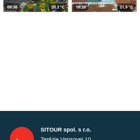
09:38
20,2 °C
10:28
21,9 °C
SITOUR spol. s r.o.
Terézie Vansovej 10