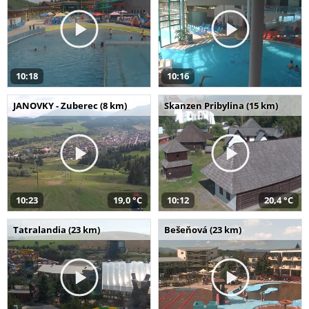
10:18
10:16
JANOVKY - Zuberec (8 km)
Skanzen Pribylina (15 km)
10:23
19,0 °C
10:12
20,4 °C
Tatralandia (23 km)
Bešeňová (23 km)