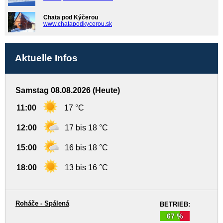
Chata pod Kýčerou
www.chatapodkycerou.sk
Aktuelle Infos
Samstag 08.08.2026 (Heute)
11:00
17 °C
12:00
17 bis 18 °C
15:00
16 bis 18 °C
18:00
13 bis 16 °C
Roháče - Spálená
BETRIEB:
67 %