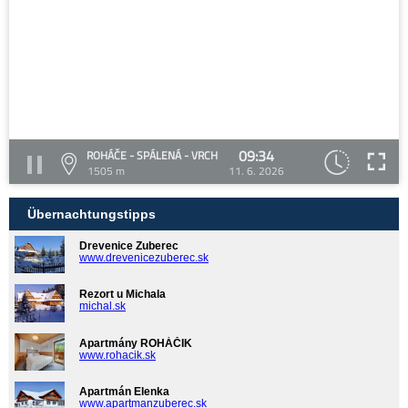
09:34
ROHÁČE - SPÁLENÁ - VRCH
1505 m
11. 6. 2026
Übernachtungstipps
Drevenice Zuberec
www.drevenicezuberec.sk
Rezort u Michala
michal.sk
Apartmány ROHÁČIK
www.rohacik.sk
Apartmán Elenka
www.apartmanzuberec.sk