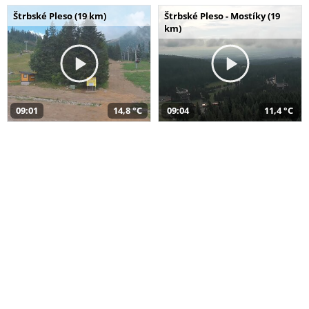
Štrbské Pleso (19 km)
Štrbské Pleso - Mostíky (19
km)
09:01
14,8 °C
09:04
11,4 °C