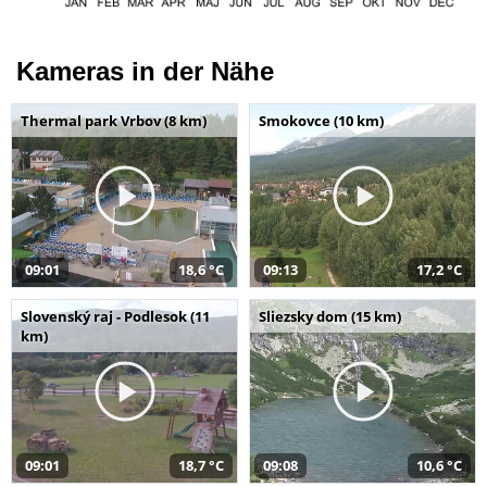
Kameras in der Nähe
Thermal park Vrbov (8 km)
Smokovce (10 km)
09:01
18,6 °C
09:13
17,2 °C
Slovenský raj - Podlesok (11
Sliezsky dom (15 km)
km)
09:01
18,7 °C
09:08
10,6 °C