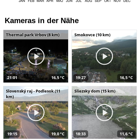
Kameras in der Nähe
Thermal park Vrbov (8 km)
Smokovce (10 km)
21:01
16,5 °C
19:27
16,5 °C
Slovenský raj - Podlesok (11
Sliezsky dom (15 km)
km)
19:15
19,0 °C
18:33
11,6 °C