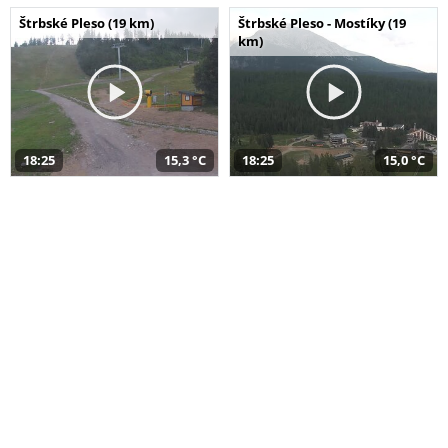
Štrbské Pleso (19 km)
Štrbské Pleso - Mostíky (19
km)
18:25
15,3 °C
18:25
15,0 °C