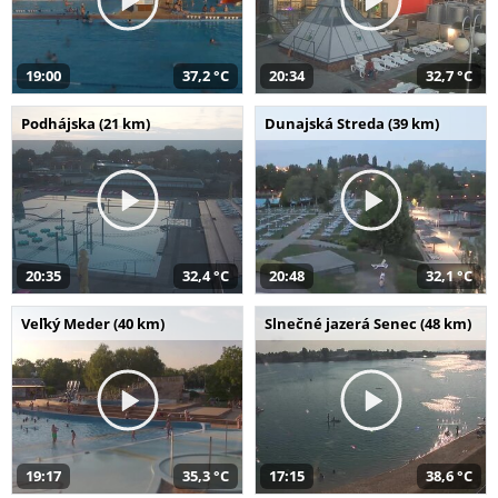
19:00
37,2 °C
20:34
32,7 °C
Podhájska (21 km)
Dunajská Streda (39 km)
20:35
32,4 °C
20:48
32,1 °C
Veľký Meder (40 km)
Slnečné jazerá Senec (48 km)
19:17
35,3 °C
17:15
38,6 °C