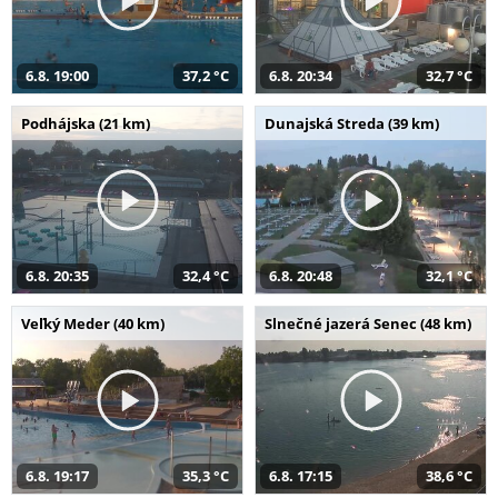
6.8. 19:00
37,2 °C
6.8. 20:34
32,7 °C
Podhájska (21 km)
Dunajská Streda (39 km)
6.8. 20:35
32,4 °C
6.8. 20:48
32,1 °C
Veľký Meder (40 km)
Slnečné jazerá Senec (48 km)
6.8. 19:17
35,3 °C
6.8. 17:15
38,6 °C