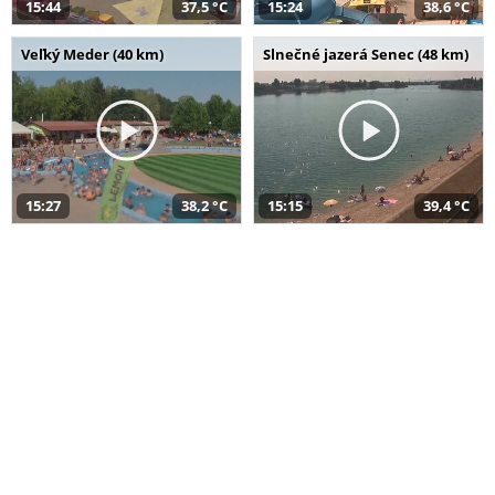
15:44
37,5 °C
15:24
38,6 °C
Veľký Meder (40 km)
Slnečné jazerá Senec (48 km)
15:27
38,2 °C
15:15
39,4 °C