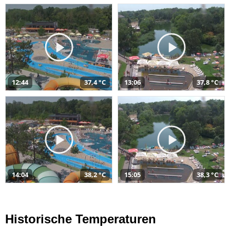
12:44
37,4 °C
13:06
37,8 °C
14:04
38,2 °C
15:05
38,3 °C
Historische Temperaturen