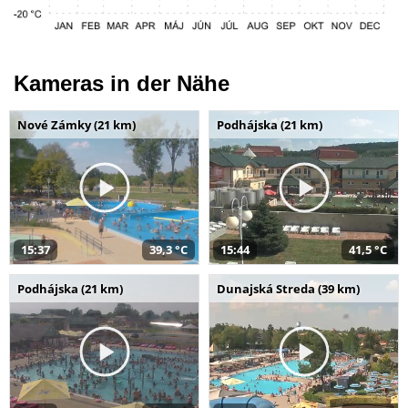
Kameras in der Nähe
Nové Zámky (21 km)
Podhájska (21 km)
15:37
39,3 °C
15:44
41,5 °C
Podhájska (21 km)
Dunajská Streda (39 km)