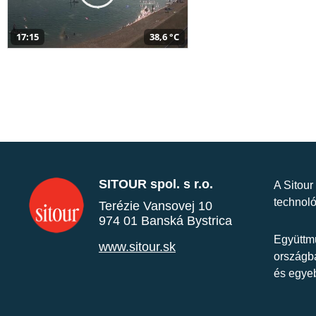
17:15
38,6 °C
SITOUR spol. s r.o.
A Sitour
technoló
Terézie Vansovej 10
974 01 Banská Bystrica
Együttmű
www.sitour.sk
országba
és egye