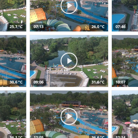
25,7 °C
07:13
26,0 °C
07:46
30,6 °C
09:06
31,6 °C
10:07
36,1 °C
12:05
36,6 °C
12:14