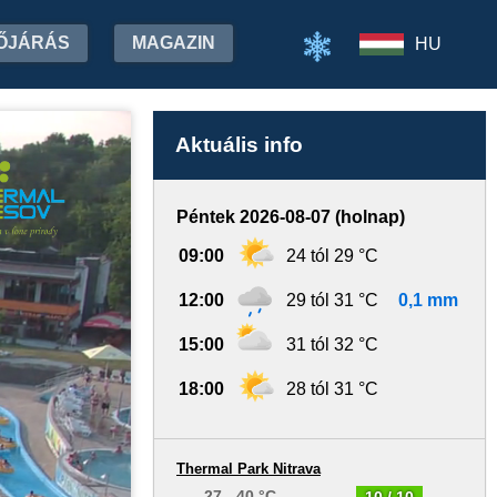
ŐJÁRÁS
MAGAZIN
HU
Aktuális info
Péntek 2026-08-07 (holnap)
09:00
24 tól 29 °C
12:00
29 tól 31 °C
0,1 mm
15:00
31 tól 32 °C
18:00
28 tól 31 °C
Thermal Park Nitrava
27 - 40 °C
10 / 10