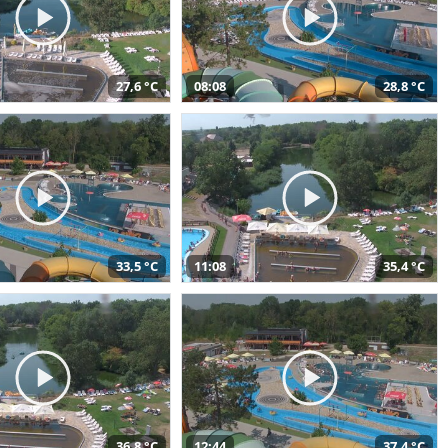
27,6 °C
08:08
28,8 °C
33,5 °C
11:08
35,4 °C
36,8 °C
12:44
37,4 °C