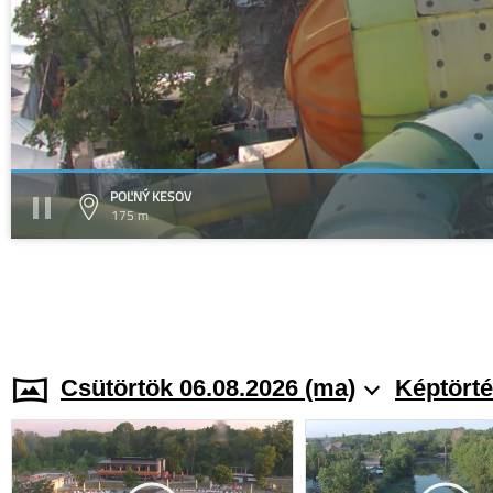
POĽNÝ KESOV
175 m
Csütörtök 06.08.2026 (ma)
Képtörté