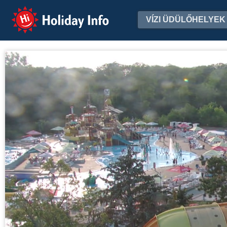
Holiday Info
VÍZI ÜDÜLŐHELYEK