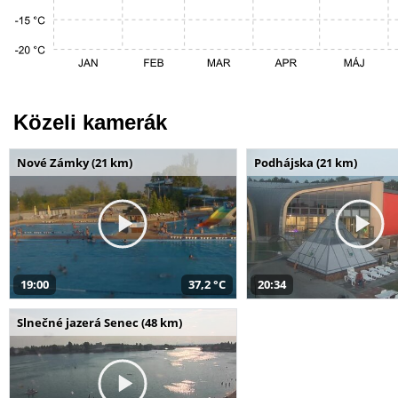
Közeli kamerák
Nové Zámky (21 km)
Podhájska (21 km)
19:00
37,2 °C
20:34
Slnečné jazerá Senec (48 km)