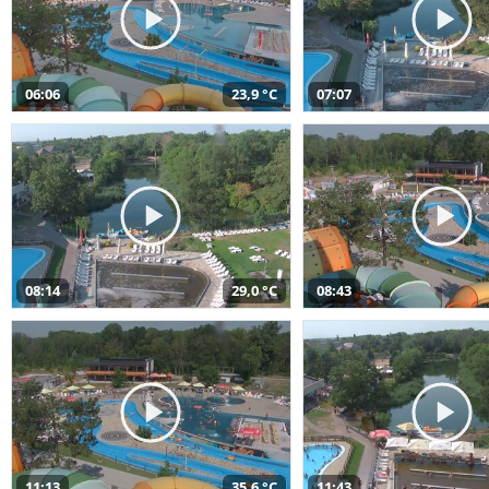
06:06
23,9 °C
07:07
08:14
29,0 °C
08:43
11:13
35,6 °C
11:43