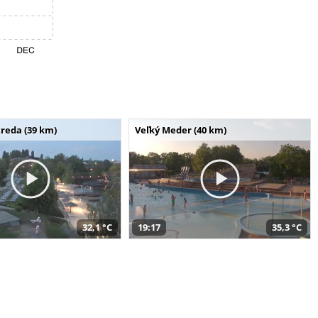
reda (39 km)
Veľký Meder (40 km)
32,1 °C
19:17
35,3 °C