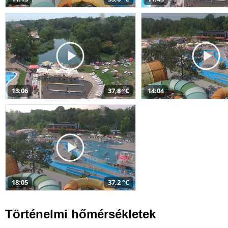
13:06
37,8 °C
14:04
18:05
37,2 °C
Történelmi hőmérsékletek