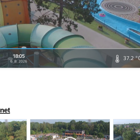
18:05
37.2 °
6. 8. 2026
net