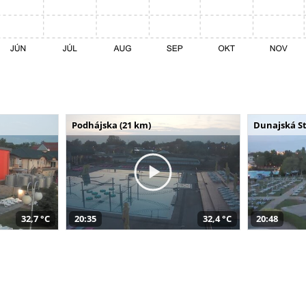
Podhájska (21 km)
Dunajská St
32,7 °C
20:35
32,4 °C
20:48