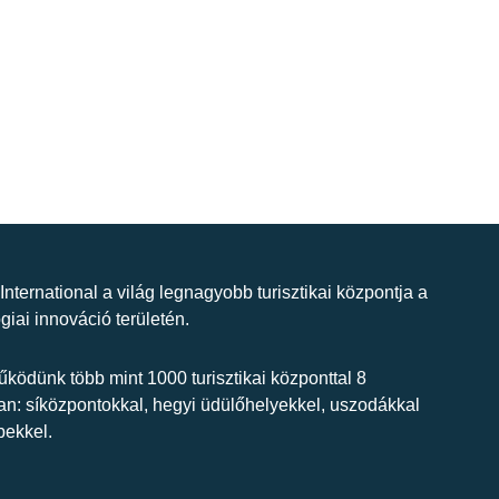
 International a világ legnagyobb turisztikai központja a
giai innováció területén.
ködünk több mint 1000 turisztikai központtal 8
n: síközpontokkal, hegyi üdülőhelyekkel, uszodákkal
bekkel.