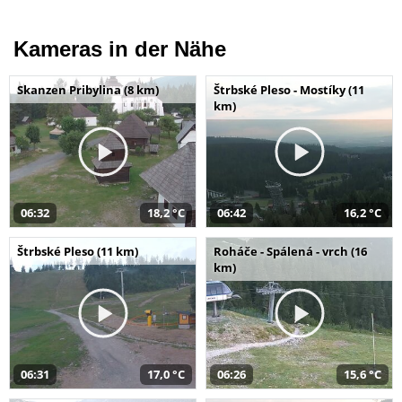
Kameras in der Nähe
Skanzen Pribylina (8 km)
Štrbské Pleso - Mostíky (11
km)
06:32
18,2 °C
06:42
16,2 °C
Štrbské Pleso (11 km)
Roháče - Spálená - vrch (16
km)
06:31
17,0 °C
06:26
15,6 °C