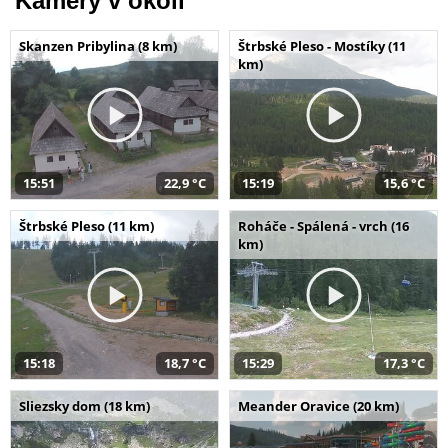
Kamery v okolí
Skanzen Pribylina (8 km)
Štrbské Pleso - Mostíky (11
km)
15:51
22,9 °C
15:19
15,6 °C
Štrbské Pleso (11 km)
Roháče - Spálená - vrch (16
km)
15:18
18,7 °C
15:29
17,3 °C
Sliezsky dom (18 km)
Meander Oravice (20 km)