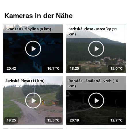
Kameras in der Nähe
Skanzen Pribylina (8 km)
Štrbské Pleso - Mostíky (11
km)
20:42
16,7 °C
18:25
15,0 °C
Štrbské Pleso (11 km)
Roháče - Spálená - vrch (16
km)
18:25
15,3 °C
20:19
12,7 °C