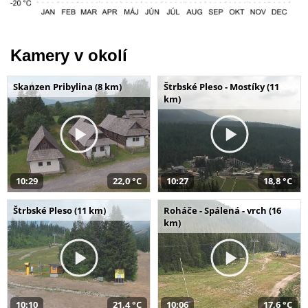
Kamery v okolí
Skanzen Pribylina (8 km)
Štrbské Pleso - Mostíky (11
km)
10:29
22,0 °C
10:27
18,8 °C
Štrbské Pleso (11 km)
Roháče - Spálená - vrch (16
km)
10:10
21,4 °C
10:06
17,6 °C