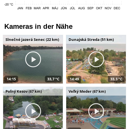
Kameras in der Nähe
Slnečné jazerá Senec (22 km)
Dunajská Streda (51 km)
14:15
33,7 °C
14:49
33,3 °C
Poľný Kesov (67 km)
Veľký Meder (67 km)