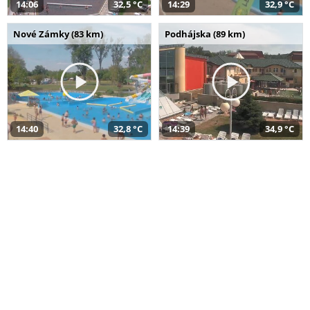
14:06
32,5 °C
14:29
32,9 °C
Nové Zámky (83 km)
Podhájska (89 km)
14:40
32,8 °C
14:39
34,9 °C