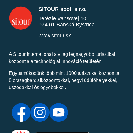
SITOUR spol. s r.o.
Terézie Vansovej 10
974 01 Banská Bystrica
www.sitour.sk
A Sitour International a világ legnagyobb turisztikai
központja a technológiai innováció területén.
Együttműködünk több mint 1000 turisztikai központtal
8 országban: síközpontokkal, hegyi üdülőhelyekkel,
uszodákkal és egyebekkel.