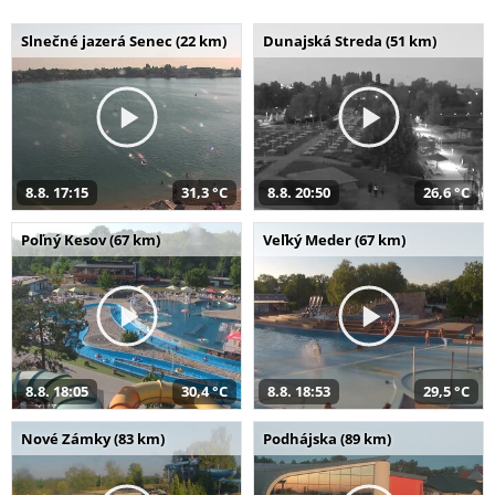
Slnečné jazerá Senec (22 km)
Dunajská Streda (51 km)
8.8. 17:15
31,3 °C
8.8. 20:50
26,6 °C
Poľný Kesov (67 km)
Veľký Meder (67 km)
8.8. 18:05
30,4 °C
8.8. 18:53
29,5 °C
Nové Zámky (83 km)
Podhájska (89 km)