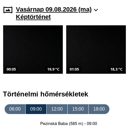
Vasárnap 09.08.2026 (ma)
Képtörténet
00:05
19,9 °C
01:05
18,3 °C
Történelmi hőmérsékletek
06:00
09:00
12:00
15:00
18:00