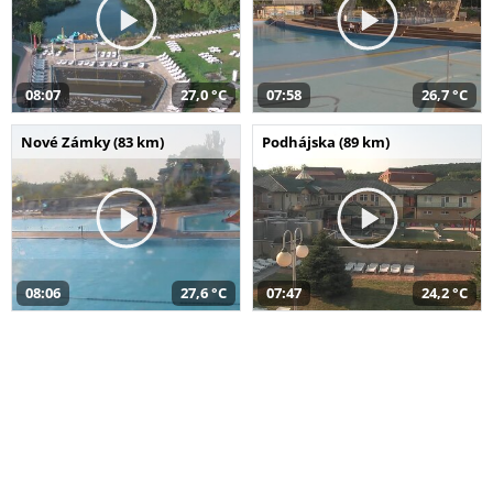
08:07
27,0 °C
07:58
26,7 °C
Nové Zámky (83 km)
Podhájska (89 km)
08:06
27,6 °C
07:47
24,2 °C