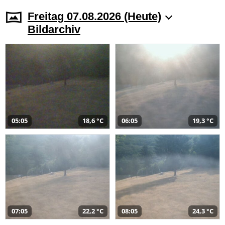
Freitag 07.08.2026 (Heute)
Bildarchiv
05:05
18,6 °C
06:05
19,3 °C
07:05
22,2 °C
08:05
24,3 °C